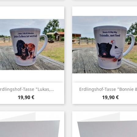
Vorschau
Vorschau


rdlingshof-Tasse "Lukas,...
Erdlingshof-Tasse "Bonnie &
Preis
Preis
19,90 €
19,90 €