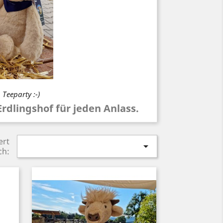
 Teeparty :-)
dlingshof für jeden Anlass.
ert

ch: