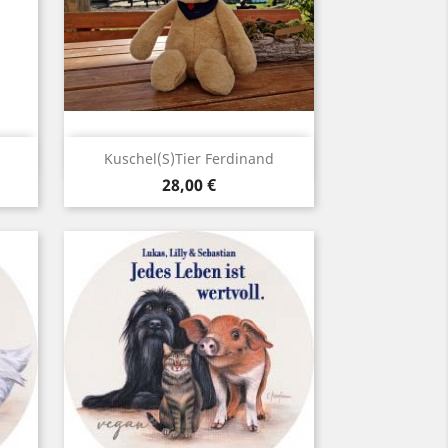
Vorschau

Kuschel(S)tier Ferdinand
Preis
ed
28,00 €
1
im