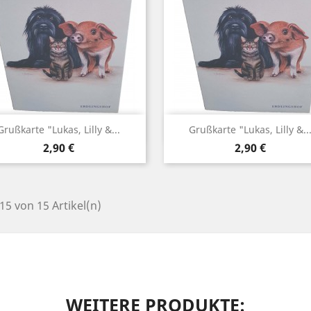
Vorschau
Vorschau


Grußkarte "Lukas, Lilly &...
Grußkarte "Lukas, Lilly &..
Preis
Preis
2,90 €
2,90 €
 15 von 15 Artikel(n)
WEITERE PRODUKTE: