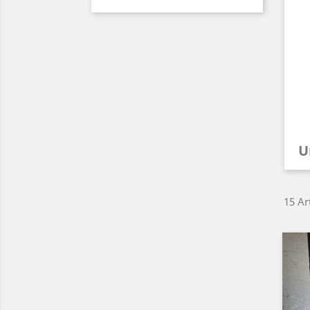
U
15 Ar