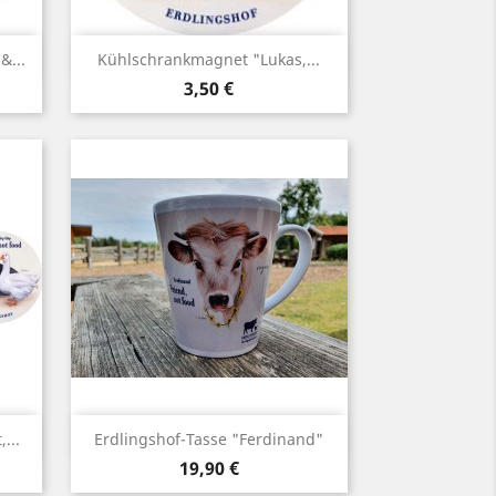
Vorschau

&...
Kühlschrankmagnet "Lukas,...
Preis
3,50 €
Vorschau

...
Erdlingshof-Tasse "Ferdinand"
Preis
19,90 €