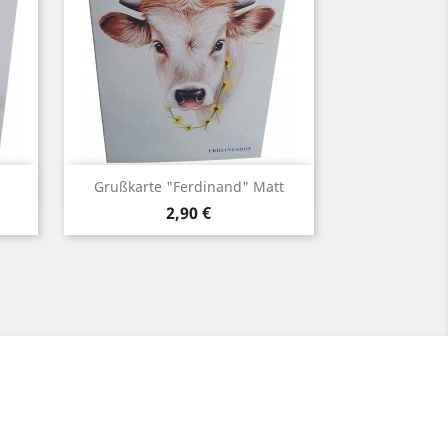
Vorschau

.
Grußkarte "Ferdinand" Matt
Preis
2,90 €