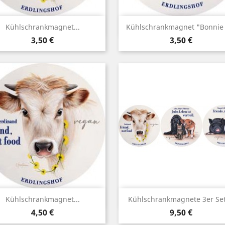
Vorschau
Vorschau


Kühlschrankmagnet...
Kühlschrankmagnet "Bonnie 
Preis
Preis
3,50 €
3,50 €
Vorschau
Vorschau


Kühlschrankmagnet...
Kühlschrankmagnete 3er Set,
Preis
Preis
4,50 €
9,50 €