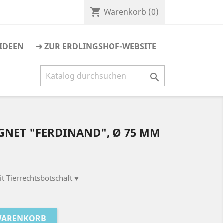
shopping_cart
Warenkorb
(0)
IDEEN
➜ ZUR ERDLINGSHOF-WEBSITE

NET "FERDINAND", Ø 75 MM
 Tierrechtsbotschaft ♥
 WARENKORB